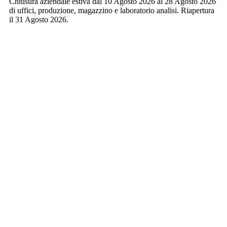
Chiusura aziendale estiva dal 10 Agosto 2026 al 28 Agosto 2026
di uffici, produzione, magazzino e laboratorio analisi. Riapertura
il 31 Agosto 2026.